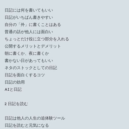
日記には何を書いてもいい
日記がいちばん書きやすい
自分の「外」に書くことはある
普通の話が他人には面白い
ちょっとだけ役に立つ部分を入れる
公開するメリットとデメリット
朝に書くか、夜に書くか
書かない日があってもいい
ネタのストックとしての日記
Which languages of books would you like to see on
日記を面白くするコツ
the main feed?
日記の効用
All Languages
English
Español
Français
AIと日記
Português
हिन्दी
العربية
中文
日本語
2 日記を読む
한국어
日記は他人の人生の追体験ツール
Cancel
OK
日記を読むと元気になる