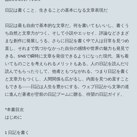
日記は書くこと、生きることの基本になる文章表現だ
日記は最も自由で基本的な文章だ。何を書いてもいいし、書くう
ち自然と文章力がつく。そして小説やエッセイ、評論などさまざ
まな創作に発展しうる。さらに日記を書く中で人は日常を見つめ
直し、それまで気づかなかった自分の感情や世界の魅力も発見で
きる。SNSで瞬時に文章を発信できるようになった現代、落ち着
いてものごとを考えられるメリットもある。人の日記を読んだり
読んでもらったりして、他者ともつながれる。つまり日記を書く
と文章力もつくし、人間関係も広がるし、内面を見つめ直すこと
もできる――日記は人生を豊かにする。ウェブ日記から文筆の道
に進んだ著者が空前の日記ブームに贈る、待望の日記ガイド。
*本書目次
はじめに
1 日記を書く