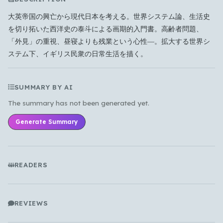
the main feed?
大英帝国の興亡から現代日本を考える。世界システム論、生活史
All Languages
English
Español
Français
を切り拓いた西洋史の泰斗による画期的入門書。高齢者問題、
Português
हिन्दी
العربية
中文
日本語
「外見」の重視、昼寝よりも残業という心性―。拡大する世界シ
한국어
ステム下、イギリス民衆の日常生活を描く。
Cancel
OK
SUMMARY BY AI
The summary has not been generated yet.
Generate Summary
READERS
REVIEWS