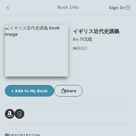
Book Info
Sign In
イギリス近代史講義
By
川北稔
講談社
No comments yet
+ Add to My Book
Share
Which languages of books would you like to see on
DESCRIPTION