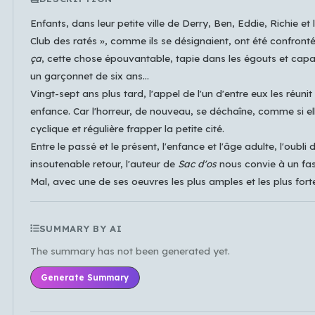
Enfants, dans leur petite ville de Derry, Ben, Eddie, Richie et
Club des ratés », comme ils se désignaient, ont été confronté
ça
, cette chose épouvantable, tapie dans les égouts et capa
Which languages of books would you like to see on
un garçonnet de six ans...
the main feed?
Vingt-sept ans plus tard, l'appel de l'un d'entre eux les réunit 
enfance. Car l'horreur, de nouveau, se déchaîne, comme si el
All Languages
English
Español
cyclique et régulière frapper la petite cité.
Français
Português
हिन्दी
العربية
中文
Entre le passé et le présent, l'enfance et l'âge adulte, l'oubli d
日本語
한국어
insoutenable retour, l'auteur de
Sac d'os
nous convie à un fas
Mal, avec une de ses oeuvres les plus amples et les plus fort
Cancel
OK
SUMMARY BY AI
The summary has not been generated yet.
Generate Summary