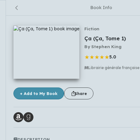
Book Info
Fiction
Ça (Ça, Tome 1)
By
Stephen King
★
★
★
★
★
5.0
Librairie générale française
No comments yet
+ Add to My Book
Share
DESCRIPTION