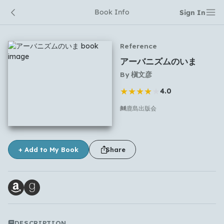
Book Info
Sign In
Reference
アーバニズムのいま
By
槇文彦
★
★
★
★
★
4.0
鹿島出版会
No comments yet
+ Add to My Book
Share
DESCRIPTION