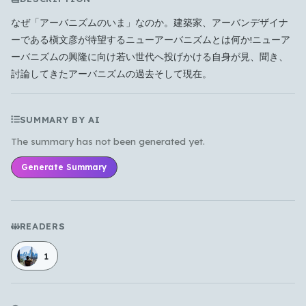
Which languages of books would you like to see on
the main feed?
なぜ「アーバニズムのいま」なのか。建築家、アーバンデザイナ
ーである槇文彦が待望するニューアーバニズムとは何か!ニューア
All Languages
English
Español
Français
ーバニズムの興隆に向け若い世代へ投げかける自身が見、聞き、
Português
हिन्दी
العربية
中文
日本語
討論してきたアーバニズムの過去そして現在。
한국어
SUMMARY BY AI
Cancel
OK
The summary has not been generated yet.
Generate Summary
READERS
1