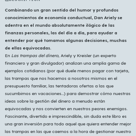
Combinando un gran sentido del humor y profundos
conocimientos de economía conductual, Dan Ariely se
adentra en el mundo absolutamente ilógico de las
finanzas personales, las del día a día, para ayudar a
entender por qué tomamos algunas decisiones, muchas
de ellas equivocadas.
En
Las trampas del dinero
, Ariely y Kreisler (un experto
Which languages of books would you like to see on
financiero y gran divulgador) analizan una amplia gama de
the main feed?
ejemplos cotidianos (por qué duele menos pagar con tarjeta,
All Languages
English
Español
Français
las trampas que nos hacemos a nosotros mismos en el
presupuesto familiar, las tentadoras ofertas a las que
Português
हिन्दी
العربية
中文
日本語
sucumbimos en vacaciones...) para demostrar cómo nuestras
한국어
ideas sobre la gestión del dinero a menudo están
equivocadas y nos convierten en nuestros peores enemigos.
Cancel
OK
Fascinante, divertido e imprescindible, sin duda este libro es
una gran inversión para todo aquel que quiera entender mejor
las trampas en las que caemos a la hora de gestionar nuestro