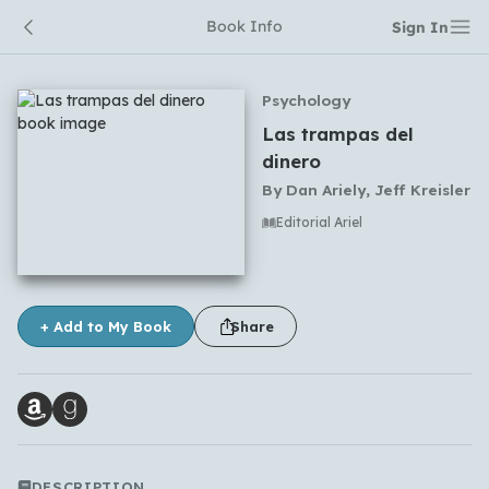
Book Info
Sign In
Psychology
Las trampas del
dinero
By
Dan Ariely, Jeff Kreisler
Editorial Ariel
No comments yet
+ Add to My Book
Share
DESCRIPTION