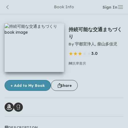
Book Info
Sign In
持続可能な交通まちづく
り
By
宇都宮浄人, 柴山多佳児
★
★
★
★
★
3.0
筑摩書房
No comments yet
+ Add to My Book
Share
DESCRIPTION