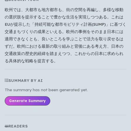
欧州では、大都市も地方都市も、街の空間を再編し、多様な移動
の選択肢を提示することで豊かな生活を実現しつつある。これは
EUが提示した「持続可能な都市モビリティ計画(SUMP)」に基づく
交通まちづくりの成果といえる。欧州の事例をそのまま日本には
Which languages of books would you like to see on
適用できなくとも、良いところを学ぶことで活力を取り戻せるは
the main feed?
ずだ。欧州における最新の取り組みと背後にある考え方、日本の
All Languages
English
Español
Français
交通政策の歴史的経緯を踏まえつつ、これからの日本に求められ
る具体的な戦略を提言する。
Português
हिन्दी
العربية
中文
日本語
한국어
SUMMARY BY AI
The summary has not been generated yet.
Cancel
OK
Generate Summary
READERS