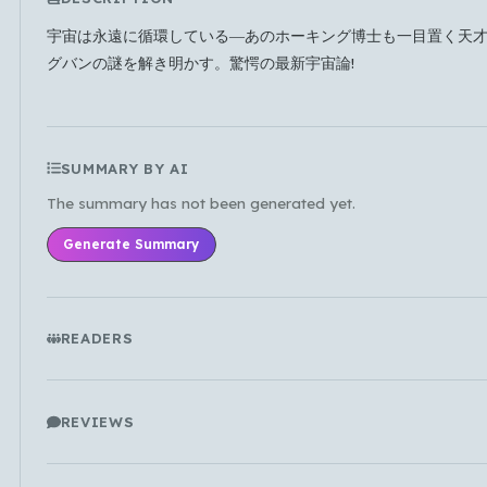
Which languages of books would you like to see on
the main feed?
宇宙は永遠に循環している―あのホーキング博士も一目置く天
グバンの謎を解き明かす。驚愕の最新宇宙論!
All Languages
English
Español
Français
Português
हिन्दी
العربية
中文
日本語
한국어
SUMMARY BY AI
The summary has not been generated yet.
Cancel
OK
Generate Summary
READERS
REVIEWS