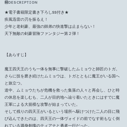
DESCRIPTION
★電子書籍限定書き下ろしSS付き★
疾風迅雷の刃を振るえ！
少年と老剣豪、最強の師弟の快進撃は止まらない！
天下無敵の剣豪冒険ファンタジー第２弾！
【あらすじ】
Which languages of books would you like to see on
the main feed?
魔王四天王のうち一体を無事に撃破したムミョウと師匠のトガ。
さらに技を磨き続けたムミョウは、
トガとともに魔王がいる国へ
All Languages
English
Español
Français
と旅立つ。
Português
हिन्दी
العربية
中文
日本語
道中、ムミョウたちが危機を救った集落の人々と再会し、
ひと時
の休息を楽しむも、
二人が目的地へ辿り着いたときにはすでに魔
한국어
王軍による大規模な攻
撃が始まっていた。
そして残りの四天王がいるという場所へ駆けつけた二人の目に飛
Cancel
OK
び
込んできたのは、
四天王の一体ヴォイドの前でなす術もなく倒
れている満身創痍のテ
ィアナと勇者一行だった。